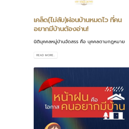
เคล็ด(ไม่ลับ)ผ่อนบ้านหมดไว ที่คน
อยากมีบ้านต้องอ่าน!
นิติบุคคลหมู่บ้านจัดสรร คือ บุคคลตามกฎหมาย
READ MORE...