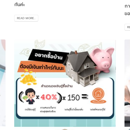
กันค่ะ
กา
ขอ
READ MORE...
R