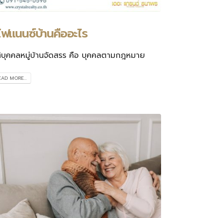
ีไฟแนนซ์บ้านคืออะไร
ติบุคคลหมู่บ้านจัดสรร คือ บุคคลตามกฎหมาย
EAD MORE...