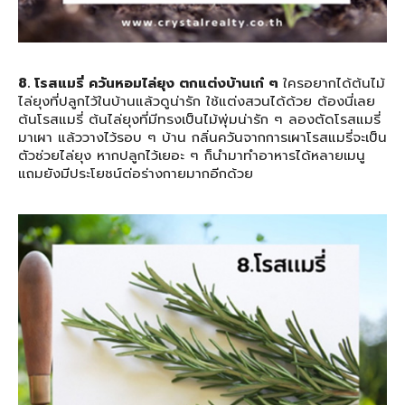
8. โรสแมรี่ ควันหอมไล่ยุง ตกแต่งบ้านเก๋ ๆ
ใครอยากได้ต้นไม้
ไล่ยุงที่ปลูกไว้ในบ้านแล้วดูน่ารัก ใช้แต่งสวนได้ด้วย ต้องนี่เลย
ต้นโรสแมรี่ ต้นไล่ยุงที่มีทรงเป็นไม้พุ่มน่ารัก ๆ ลองตัดโรสแมรี่
มาเผา แล้ววางไว้รอบ ๆ บ้าน กลิ่นควันจากการเผาโรสแมรี่จะเป็น
ตัวช่วยไล่ยุง หากปลูกไว้เยอะ ๆ ก็นำมาทำอาหารได้หลายเมนู
แถมยังมีประโยชน์ต่อร่างกายมากอีกด้วย