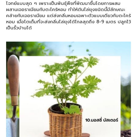
โจทย์แบบสุด ๆ เพราะเป็นพันธุ์พืชที่พัฒนาขึ้นโดยการผสม
ผสานเจอราเนียมกับตะไคร้หอม ทำให้ต้นไล่ยุงชนิดนี้มีลักษณะ
คล้ายกับเจอราเนียม แต่ส่งกลิ่นหอมเฉพาะตัวแบบเดียวกับตะไคร้
หอม เมื่อโตเต็มที่จะส่งกลิ่นไล่ยุงได้ไกลสุดถึง 8-9 เมตร ปลูกไว้
เป็นรั้วบ้านได้