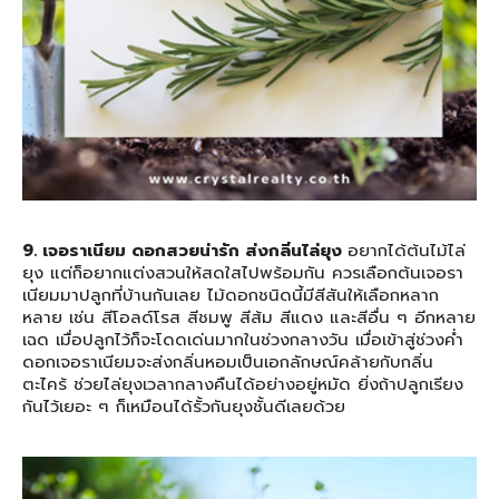
9. เจอราเนียม ดอกสวยน่ารัก ส่งกลิ่นไล่ยุง
อยากได้ต้นไม้ไล่
ยุง แต่ก็อยากแต่งสวนให้สดใสไปพร้อมกัน ควรเลือกต้นเจอรา
เนียมมาปลูกที่บ้านกันเลย ไม้ดอกชนิดนี้มีสีสันให้เลือกหลาก
หลาย เช่น สีโอลด์โรส สีชมพู สีส้ม สีแดง และสีอื่น ๆ อีกหลาย
เฉด เมื่อปลูกไว้ก็จะโดดเด่นมากในช่วงกลางวัน เมื่อเข้าสู่ช่วงค่ำ
ดอกเจอราเนียมจะส่งกลิ่นหอมเป็นเอกลักษณ์คล้ายกับกลิ่น
ตะไคร้ ช่วยไล่ยุงเวลากลางคืนได้อย่างอยู่หมัด ยิ่งถ้าปลูกเรียง
กันไว้เยอะ ๆ ก็เหมือนได้รั้วกันยุงชั้นดีเลยด้วย