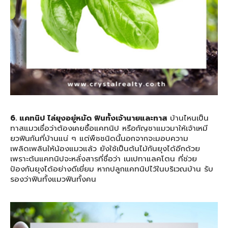
6. แคทนิป ไล่ยุงอยู่หมัด ฟินทั้งเจ้านายและทาส
บ้านไหนเป็น
ทาสแมวเชื่อว่าต้องเคยซื้อแคทนิป หรือกัญชาแมวมาให้เจ้าเหมี
ยวฟินกันที่บ้านแน่ ๆ แต่พืชชนิดนี้นอกจากจะมอบความ
เพลิดเพลินให้น้องแมวแล้ว ยังใช้เป็นต้นไม้กันยุงได้อีกด้วย
เพราะต้นแคทนิปจะหลั่งสารที่ชื่อว่า เนเปทาแลคโตน ที่ช่วย
ป้องกันยุงได้อย่างดีเยี่ยม หากปลูกแคทนิปไว้ในบริเวณบ้าน รับ
รองว่าฟินทั้งแมวฟินทั้งคน