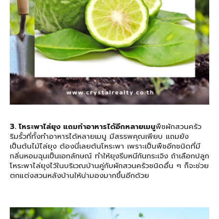
3. โหระพาไล่ยุง แถมทำอาหารได้อีกหลายเมนู
พืชผักสวนครัว
ริมรั้วที่ทั้งทำอาหารได้หลายเมนู มีสรรพคุณเพียบ แถมยัง
เป็นต้นไม้ไล่ยุง ต้องนี่เลยต้นโหระพา เพราะเป็นพืชอีกชนิดที่มี
กลิ่นหอมฉุนเป็นเอกลักษณ์ ทำให้ยุงรีบหนีกันกระเจิง ถ้าเลือกปลูก
โหระพาไล่ยุงไว้ในบริเวณบ้านคู่กับผักสวนครัวชนิดอื่น ๆ ก็จะช่วย
ตกแต่งสวนหลังบ้านให้น่ามองมากขึ้นอีกด้วย