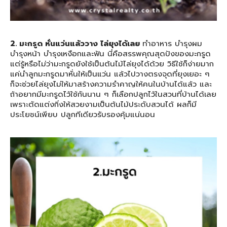
2. มะกรูด หั่นแว่นแล้ววาง ไล่ยุงได้เลย
ทำอาหาร บำรุงผม
บำรุงหน้า บำรุงเหงือกและฟัน นี่คือสรรพคุณสุดปังของมะกรูด
แต่รู้หรือไม่ว่ามะกรูดยังใช้เป็นต้นไม้ไล่ยุงได้ด้วย วิธีใช้ก็ง่ายมาก
แค่นำลูกมะกรูดมาหั่นให้เป็นแว่น แล้วไปวางตรงจุดที่ยุงเยอะ ๆ
ก็จะช่วยไล่ยุงไม่ให้มาสร้างความรำคาญให้คนในบ้านได้แล้ว และ
ถ้าอยากมีมะกรูดไว้ใช้กันนาน ๆ ก็เลือกปลูกไว้ในสวนที่บ้านได้เลย
เพราะตัดแต่งกิ่งให้สวยงามเป็นต้นไม้ประดับสวนได้ ผลก็มี
ประโยชน์เพียบ ปลูกทีเดียวรับรองคุ้มแน่นอน