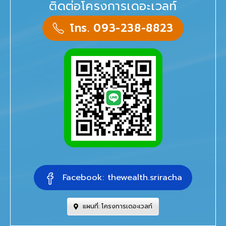
ติดต่อโครงการเดอะเวลท์
โทร. 093-238-8823
Facebook: thewealth.sriracha
แผนที่: โครงการเดอะเวลท์