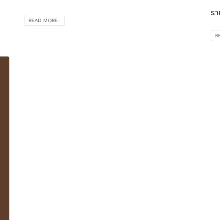
รา
READ MORE...
R