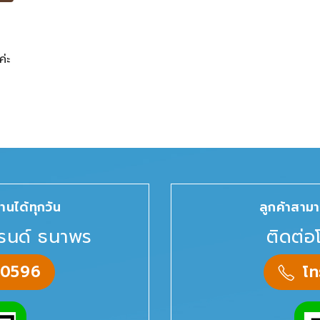
่ะ
านได้ทุกวัน
ลูกค้าสามา
รนด์ ธนาพร
ติดต่อ
-0596
โ