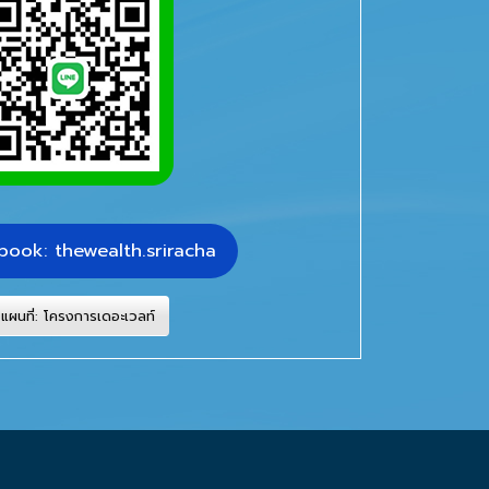
book: thewealth.sriracha
แผนที่: โครงการเดอะเวลท์