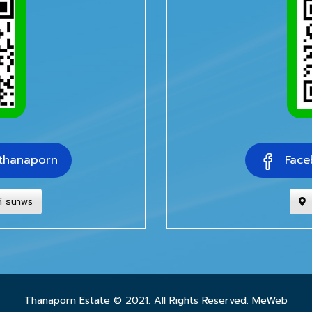
thanaporn
Face
ด์ ธนาพร
Thanaporn Estate © 2021. All Rights Reserved.
MeWeb